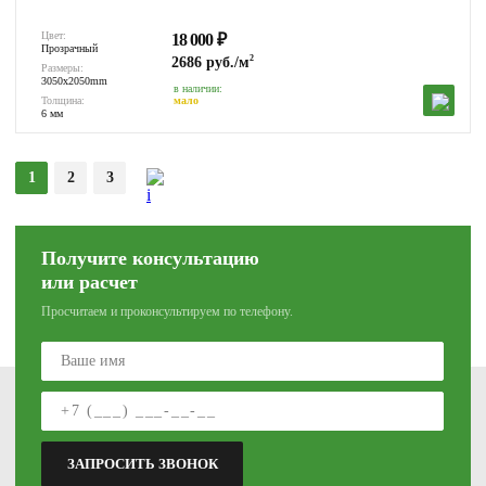
Цвет:
18 000
₽
Прозрачный
2
2686 руб./м
Размеры:
3050x2050mm
в наличии:
Толщина:
мало
6 мм
1
2
3
Получите консультацию
или расчет
Просчитаем и проконсультируем по телефону.
Артём
+7 950 290 2949
Написать
ЗАПРОСИТЬ ЗВОНОК
ул. 1-я Рабочая, 28, 3 этаж, 5 кабинет