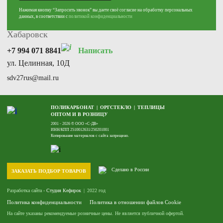
sdv25rus@mail.ru
Нажимая кнопку “Запросить звонок” вы даете своё согласие на обработку персональных
данных, в соответствии с
политикой конфиденциальности
Хабаровск
+7 994 071 8841
Написать
ул. Целинная, 10Д
sdv27rus@mail.ru
ПОЛИКАРБОНАТ
ОРГСТЕКЛО
ТЕПЛИЦЫ
ОПТОМ И В РОЗНИЦУ
2001 - 2026 © ООО «С-ДВ»
ИНН/КПП 2510012631/250201001
Копирование материалов с сайта запрещено.
Сделано в России
ЗАКАЗАТЬ ПОДБОР ТОВАРОВ
Разработка сайта -
Студия Кефирок
2022 год
Политика конфиденциальности
Политика в отношении файлов Cookie
На сайте указаны рекомендуемые розничные цены. Не является публичной офертой.