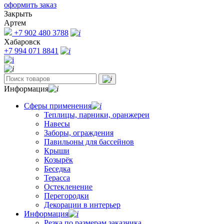
оформить заказ
Закрыть
Артем
+7 902 480 3788
Хабаровск
+7 994 071 8841
Информация
Сферы применения
Теплицы, парники, оранжереи
Навесы
Заборы, ограждения
Павильоны для бассейнов
Крыши
Козырёк
Беседка
Терасса
Остекленение
Перегородки
Декорации в интерьер
Информация
Резка по размерам заказчика