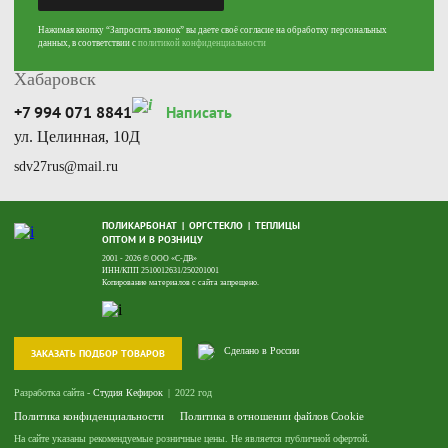
sdv25rus@mail.ru
Нажимая кнопку “Запросить звонок” вы даете своё согласие на обработку персональных
данных, в соответствии с
политикой конфиденциальности
Хабаровск
+7 994 071 8841
Написать
ул. Целинная, 10Д
sdv27rus@mail.ru
ПОЛИКАРБОНАТ
ОРГСТЕКЛО
ТЕПЛИЦЫ
ОПТОМ И В РОЗНИЦУ
2001 - 2026 © ООО «С-ДВ»
ИНН/КПП 2510012631/250201001
Копирование материалов с сайта запрещено.
Сделано в России
ЗАКАЗАТЬ ПОДБОР ТОВАРОВ
Разработка сайта -
Студия Кефирок
2022 год
Политика конфиденциальности
Политика в отношении файлов Cookie
На сайте указаны рекомендуемые розничные цены. Не является публичной офертой.