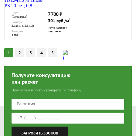
7 700
₽
Цвет:
Прозрачный
301 руб./м
2
Размеры:
2,1х6 м (12,6 м2)
нет в наличии:
под заказ
Толщина:
4 мм
1
2
3
4
5
Получите консультацию
или расчет
Просчитаем и проконсультируем по телефону.
Артём
+7 950 290 2949
Написать
ЗАПРОСИТЬ ЗВОНОК
ул. 1-я Рабочая, 28, 3 этаж, 5 кабинет