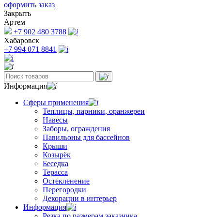
оформить заказ
Закрыть
Артем
+7 902 480 3788
Хабаровск
+7 994 071 8841
Информация
Сферы применения
Теплицы, парники, оранжереи
Навесы
Заборы, ограждения
Павильоны для бассейнов
Крыши
Козырёк
Беседка
Терасса
Остекленение
Перегородки
Декорации в интерьер
Информация
Резка по размерам заказчика