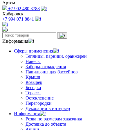
Артем
+7 902 480 3788
Хабаровск
+7 994 071 8841
Информация
Сферы применения
Теплицы, парники, оранжереи
Навесы
Заборы, ограждения
Павильоны для бассейнов
Крыши
Козырёк
Беседка
Терасса
Остекленение
Перегородки
Декорации в интерьер
Информация
Резка по размерам заказчика
Доставка до объекта
Акции