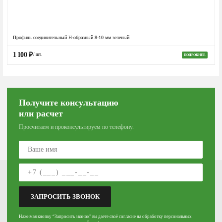
Профиль соединительный Н-образный 8-10 мм зеленый
1 100
₽
/ шт.
ПОДРОБНЕЕ
Получите консультацию
или расчет
Просчитаем и проконсультируем по телефону.
Артём
+7 950 290 2949
Написать
ЗАПРОСИТЬ ЗВОНОК
ул. 1-я Рабочая, 28, 3 этаж, 5 кабинет
Нажимая кнопку “Запросить звонок” вы даете своё согласие на обработку персональных