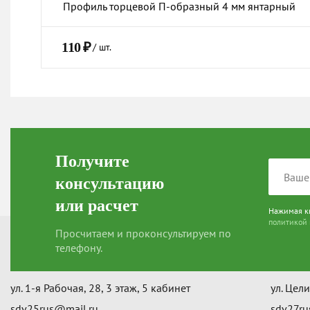
Профиль торцевой П-образный 4 мм янтарный
110
₽
/ шт.
Получите
консультацию
или расчет
Нажимая кн
политикой
Просчитаем и проконсультируем по
Артём
Хабаро
телефону.
+7 950 290 2949
Написать
+7 994 
ул. 1-я Рабочая, 28, 3 этаж, 5 кабинет
ул. Цел
sdv25rus@mail.ru
sdv27ru