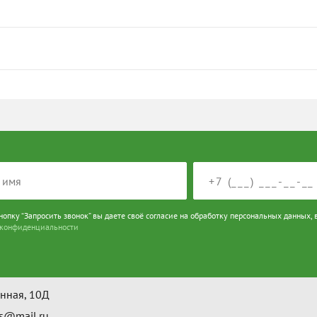
опку “Запросить звонок” вы даете своё согласие на обработку персональных данных, в
 конфиденциальности
вск
071 8841
Написать
инная, 10Д
s@mail.ru