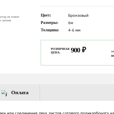
Бронзовый
Цвет:
нитор не может
м салоне.
6м
Размеры:
4-6 мм
Толщина:
900
₽
РОЗНИЧНАЯ
н
ЦЕНА:
п
Оплата
и или соединения двух листов сотового поликарбоната на 