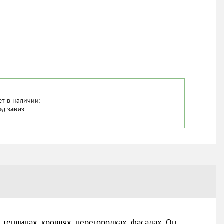
ет в наличии:
од заказ
теплицах, кровлях, перегородках, фасадах. Он