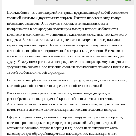
Поликарбонат – это полимерный материал, представляющий собой соединение
угольной кислоты и двухатомных спиртов. Изготавливается в виде гранул
небольших размеров. Эти гранулы впоследствии расплавляются и
превращаются в однородную пластичную массу, к которой добавляются
красители и компоненты, улучшающие технические характеристики конечного
продукта. Затем пластичная масса подвергается экструзии – выдавливанию
через специальную форму. После остывания и нарезки получается готовый
сотовый поликарбонат – строительный материал в виде листов. В сечении он
состоит из нескольких слоев – монолитных поверхностей, параллельных друг
другу. Между ними располагаются ряды ячеек, имеющих прямоугольную или
треугольную форму. Свое название сотовый поликарбонат приобрел именно из-
за этой особенности своей структуры.
Сотовый поликарбонат имеет ячеистую структуру, которая делает его легким, с
высокой ударной прочностью и превосходной теплоизоляцией.
Высокая светопроницаемость делает его идеально подходящим для
разнообразных типов прозрачной кровли, обшивки стен и остекления.
Ассортимент также включает в себя тепловые блокировки, которые снижают
поток тепла и снижение антиконденсации для теплиц и садовых центров.
Сфера его применения достаточно широка: сооружение прозрачной кровли,
навесов, арок, козырьков, перегородок, ограждений, заборов, витражей,
остекление балконов, террас и веранд и т.д. Красный поликарбонат часто
используют для обустройства детских площадок, т.к. композиции с ним