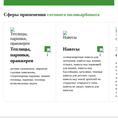
Cферы применения
сотового поликарбоната
Теплицы,
Навесы
парники,
солнцезащитные навесы для
оранжереи
затенения, навесы над зонами
к
отдыха, навесы над парковкой
ш
для машин, навесы над
дачные оранжереи, закрытые
о
бассейнами, качелями, теневые
садовые павильоны,
ч
навесы для детских садов,
стационарные парники, зимние
д
навесы над зоной зрителей на
теплицы, парники, теплицы
к
стадионах открытого типа,
всевозможных видов
н
навесы во дворе, навесы для
в
мангала
т
о