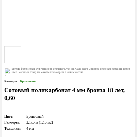
цвет на фото может отличаться от реального, так как чаще всего монитор не может передать верно
цвет. Реальный товар вы можете посмотреть в нашем салоне.
Категория:
Бронзовый
Сотовый поликарбонат 4 мм бронза 18 лет,
0,60
Цвет:
Бронзовый
Размеры:
2,1х6 м (12,6 м2)
Толщина:
4 мм