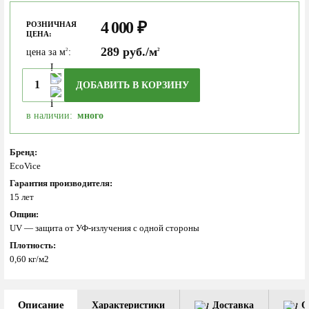
4 000
₽
РОЗНИЧНАЯ
ЦЕНА:
289 руб./м
цена за м
:
2
2
ДОБАВИТЬ В КОРЗИНУ
в наличии:
много
Бренд:
EcoVice
Гарантия производителя:
15 лет
Опции:
UV — защита от УФ-излучения с одной стороны
Плотность:
0,60 кг/м2
Описание
Характеристики
Доставка
О