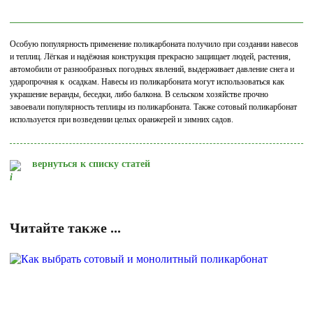
Особую популярность применение поликарбоната получило при создании навесов
и теплиц. Лёгкая и надёжная конструкция прекрасно защищает людей, растения,
автомобили от разнообразных погодных явлений, выдерживает давление снега и
ударопрочная к осадкам. Навесы из поликарбоната могут использоваться как
украшение веранды, беседки, либо балкона. В сельском хозяйстве прочно
завоевали популярность теплицы из поликарбоната. Также сотовый поликарбонат
используется при возведении целых оранжерей и зимних садов.
вернуться к списку статей
Читайте также ...