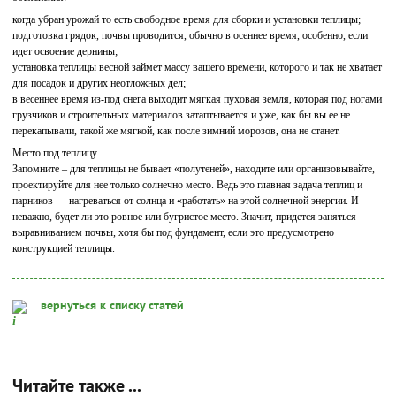
когда убран урожай то есть свободное время для сборки и установки теплицы;
подготовка грядок, почвы проводится, обычно в осеннее время, особенно, если
идет освоение дернины;
установка теплицы весной займет массу вашего времени, которого и так не хватает
для посадок и других неотложных дел;
в весеннее время из-под снега выходит мягкая пуховая земля, которая под ногами
грузчиков и строительных материалов затаптывается и уже, как бы вы ее не
перекапывали, такой же мягкой, как после зимний морозов, она не станет.
Место под теплицу
Запомните – для теплицы не бывает «полутеней», находите или организовывайте,
проектируйте для нее только солнечно место. Ведь это главная задача теплиц и
парников — нагреваться от солнца и «работать» на этой солнечной энергии. И
неважно, будет ли это ровное или бугристое место. Значит, придется заняться
выравниванием почвы, хотя бы под фундамент, если это предусмотрено
конструкцией теплицы.
вернуться к списку статей
Читайте также ...