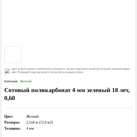
цвет на фото может отличаться от реального, так как чаще всего монитор не может передать верно
цвет. Реальный товар вы можете посмотреть в нашем салоне.
Категория:
Желтый
Сотовый поликарбонат 4 мм зеленый 18 лет,
0,60
Цвет:
Желтый
Размеры:
2,1х6 м (12,6 м2)
Толщина:
4 мм