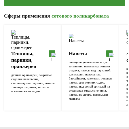
Cферы применения
сотового поликарбоната
Теплицы,
Навесы
парники,
солнцезащитные навесы для
оранжереи
затенения, навесы над зонами
к
отдыха, навесы над парковкой
ш
для машин, навесы над
дачные оранжереи, закрытые
о
бассейнами, качелями, теневые
садовые павильоны,
ч
навесы для детских садов,
стационарные парники, зимние
д
навесы над зоной зрителей на
теплицы, парники, теплицы
к
стадионах открытого типа,
всевозможных видов
н
навесы во дворе, навесы для
в
мангала
т
о