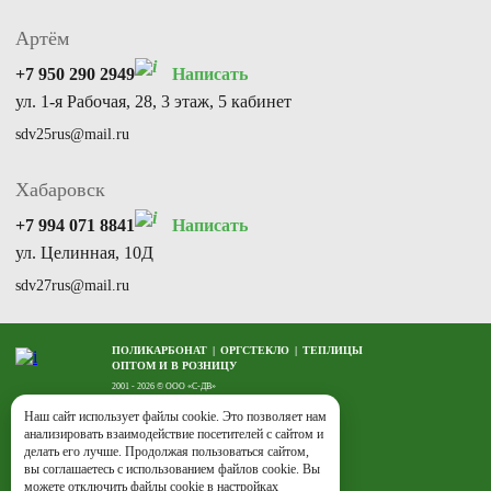
Артём
+7 950 290 2949
Написать
ул. 1-я Рабочая, 28, 3 этаж, 5 кабинет
sdv25rus@mail.ru
Хабаровск
+7 994 071 8841
Написать
ул. Целинная, 10Д
sdv27rus@mail.ru
ПОЛИКАРБОНАТ
ОРГСТЕКЛО
ТЕПЛИЦЫ
ОПТОМ И В РОЗНИЦУ
2001 - 2026 © ООО «С-ДВ»
ИНН/КПП 2510012631/250201001
Копирование материалов с сайта запрещено.
Наш сайт использует файлы cookie. Это позволяет нам
анализировать взаимодействие посетителей с сайтом и
делать его лучше. Продолжая пользоваться сайтом,
вы соглашаетесь с использованием файлов cookie. Вы
можете отключить файлы cookie в настройках
Сделано в России
ЗАКАЗАТЬ ПОДБОР ТОВАРОВ