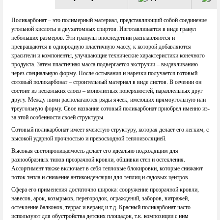
Поликарбонат – это полимерный материал, представляющий собой соединение
угольной кислоты и двухатомных спиртов. Изготавливается в виде гранул
небольших размеров. Эти гранулы впоследствии расплавляются и
превращаются в однородную пластичную массу, к которой добавляются
красители и компоненты, улучшающие технические характеристики конечного
продукта. Затем пластичная масса подвергается экструзии – выдавливанию
через специальную форму. После остывания и нарезки получается готовый
сотовый поликарбонат – строительный материал в виде листов. В сечении он
состоит из нескольких слоев – монолитных поверхностей, параллельных друг
другу. Между ними располагаются ряды ячеек, имеющих прямоугольную или
треугольную форму. Свое название сотовый поликарбонат приобрел именно из-
за этой особенности своей структуры.
Сотовый поликарбонат имеет ячеистую структуру, которая делает его легким, с
высокой ударной прочностью и превосходной теплоизоляцией.
Высокая светопроницаемость делает его идеально подходящим для
разнообразных типов прозрачной кровли, обшивки стен и остекления.
Ассортимент также включает в себя тепловые блокировки, которые снижают
поток тепла и снижение антиконденсации для теплиц и садовых центров.
Сфера его применения достаточно широка: сооружение прозрачной кровли,
навесов, арок, козырьков, перегородок, ограждений, заборов, витражей,
остекление балконов, террас и веранд и т.д. Красный поликарбонат часто
используют для обустройства детских площадок, т.к. композиции с ним