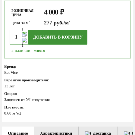
4 000
₽
РОЗНИЧНАЯ
ЦЕНА:
277 руб./м
цена за м
:
2
2
ДОБАВИТЬ В КОРЗИНУ
в наличии:
много
Бренд:
EcoVice
Гарантия производителя:
15 лет
Опции:
Защищен от УФ излучения
Плотность:
0,60 кг/м2
Описание
Характеристики
Доставка
О