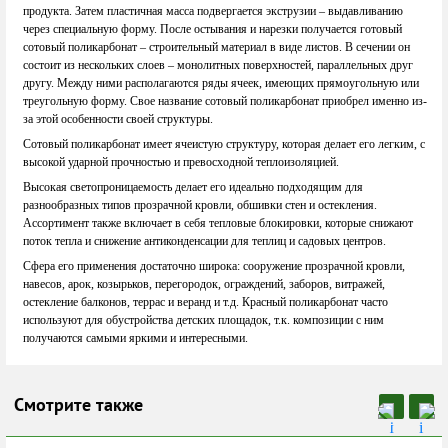
продукта. Затем пластичная масса подвергается экструзии – выдавливанию
через специальную форму. После остывания и нарезки получается готовый
сотовый поликарбонат – строительный материал в виде листов. В сечении он
состоит из нескольких слоев – монолитных поверхностей, параллельных друг
другу. Между ними располагаются ряды ячеек, имеющих прямоугольную или
треугольную форму. Свое название сотовый поликарбонат приобрел именно из-
за этой особенности своей структуры.
Сотовый поликарбонат имеет ячеистую структуру, которая делает его легким, с
высокой ударной прочностью и превосходной теплоизоляцией.
Высокая светопроницаемость делает его идеально подходящим для
разнообразных типов прозрачной кровли, обшивки стен и остекления.
Ассортимент также включает в себя тепловые блокировки, которые снижают
поток тепла и снижение антиконденсации для теплиц и садовых центров.
Сфера его применения достаточно широка: сооружение прозрачной кровли,
навесов, арок, козырьков, перегородок, ограждений, заборов, витражей,
остекление балконов, террас и веранд и т.д. Красный поликарбонат часто
используют для обустройства детских площадок, т.к. композиции с ним
получаются самыми яркими и интересными.
Смотрите также