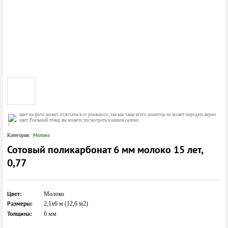
цвет на фото может отличаться от реального, так как чаще всего монитор не может передать верно
цвет. Реальный товар вы можете посмотреть в нашем салоне.
Молоко
Категория:
Сотовый поликарбонат 6 мм молоко 15 лет,
0,77
Цвет:
Молоко
Размеры:
2,1х6 м (12,6 м2)
Толщина:
6 мм