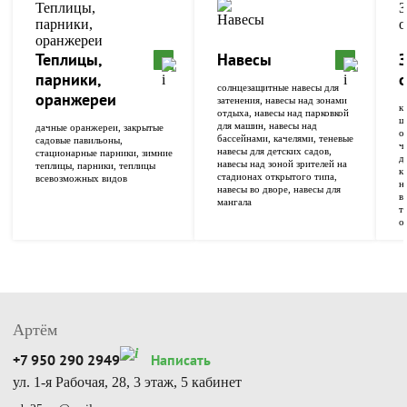
Теплицы,
Навесы
парники,
солнцезащитные навесы для
оранжереи
затенения, навесы над зонами
к
отдыха, навесы над парковкой
ш
для машин, навесы над
дачные оранжереи, закрытые
о
бассейнами, качелями, теневые
садовые павильоны,
ч
навесы для детских садов,
стационарные парники, зимние
д
навесы над зоной зрителей на
теплицы, парники, теплицы
к
стадионах открытого типа,
всевозможных видов
н
навесы во дворе, навесы для
в
мангала
т
о
Артём
+7 950 290 2949
Написать
ул. 1-я Рабочая, 28, 3 этаж, 5 кабинет