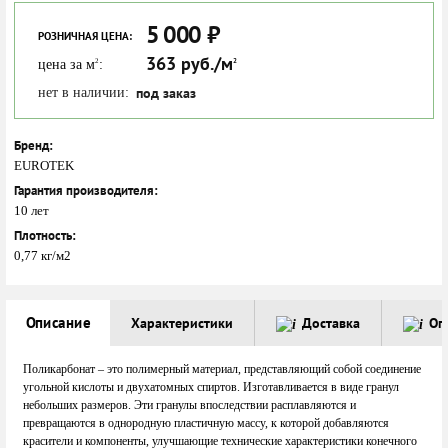
5 000
₽
РОЗНИЧНАЯ ЦЕНА:
363 руб./м
2
цена за м
:
2
под заказ
нет в наличии:
Бренд:
EUROTEK
Гарантия производителя:
10 лет
Плотность:
0,77 кг/м2
Описание
Характеристики
Доставка
Оп
Поликарбонат – это полимерный материал, представляющий собой соединение
угольной кислоты и двухатомных спиртов. Изготавливается в виде гранул
небольших размеров. Эти гранулы впоследствии расплавляются и
превращаются в однородную пластичную массу, к которой добавляются
красители и компоненты, улучшающие технические характеристики конечного