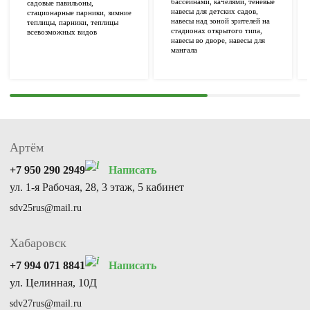
бассейнами, качелями, теневые
садовые павильоны,
навесы для детских садов,
стационарные парники, зимние
навесы над зоной зрителей на
теплицы, парники, теплицы
стадионах открытого типа,
всевозможных видов
навесы во дворе, навесы для
мангала
Артём
+7 950 290 2949
Написать
ул. 1-я Рабочая, 28, 3 этаж, 5 кабинет
sdv25rus@mail.ru
Хабаровск
+7 994 071 8841
Написать
ул. Целинная, 10Д
sdv27rus@mail.ru