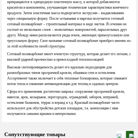
превращаются в однородную пластичную массу, к которой добавляются
красители и компоненты, улучшающие технические характеристики конечного
продукта. Затем пластичная масса подвергается экструзии – выдавливанию
через специальную форму. После остывания и нарезки получается готовый
сотовый поликарбонат – строительный материал в виде листов. В сечении он
состоит из нескольких слоев – монолитных поверхностей, параллельных друг
другу. Между ними располагаются ряды ячеек, имеющих прямоугольную или
треугольную форму. Свое название сотовый поликарбонат приобрел именно из-
за этой особенности своей структуры.
Сотовый поликарбонат имеет ячеистую структуру, которая делает его легким, с
высокой ударной прочностью и превосходной теплоизоляцией.
Высокая светопроницаемость делает его идеально подходящим для
разнообразных типов прозрачной кровли, обшивки стен и остекления.
Ассортимент также включает в себя тепловые блокировки, которые снижают
поток тепла и снижение антиконденсации для теплиц и садовых центров.
Сфера его применения достаточно широка: сооружение прозрачной кровли,
навесов, арок, козырьков, перегородок, ограждений, заборов, витражей,
остекление балконов, террас и веранд и т.д. Красный поликарбонат часто
используют для обустройства детских площадок, т.к. композиции с ним
получаются самыми яркими и интересными.
Сопутствующие товары