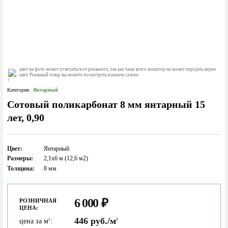
цвет на фото может отличаться от реального, так как чаще всего монитор не может передать верно
цвет. Реальный товар вы можете посмотреть в нашем салоне.
Категория:
Янтарный
Сотовый поликарбонат 8 мм янтарный 15
лет, 0,90
Цвет:
Янтарный
Размеры:
2,1х6 м (12,6 м2)
Толщина:
8 мм
6 000
₽
РОЗНИЧНАЯ
ЦЕНА:
446 руб./м
цена за м
:
2
2