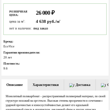
26 000
₽
РОЗНИЧНАЯ
ЦЕНА:
4 638 руб./м
цена за м
:
2
2
нет в наличии:
под заказ
Бренд:
EcoVice
Гарантия производителя:
20 лет
Плотность:
9.6
Описание
Характеристики
Доставка
О
Монолитный поликарбонат – распространенный полимерный материал, по своей
структуре похожий на оргстекло. Высокая степень прозрачности в сочетании с
ударной прочностью и износоустойчивостью делают его идеальной
альтернативой стеклу в архитектуре, рекламной сфере и других отраслях.