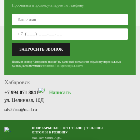
Просчитаем и проконсультируем по телефону.
Артём
+7 950 290 2949
Написать
ЗАПРОСИТЬ ЗВОНОК
ул. 1-я Рабочая, 28, 3 этаж, 5 кабинет
Нажимая кнопку “Запросить звонок” вы даете своё согласие на обработку персональных
sdv25rus@mail.ru
данных, в соответствии с
политикой конфиденциальности
Хабаровск
+7 994 071 8841
Написать
ул. Целинная, 10Д
sdv27rus@mail.ru
ПОЛИКАРБОНАТ
ОРГСТЕКЛО
ТЕПЛИЦЫ
ОПТОМ И В РОЗНИЦУ
2001 - 2026 © ООО «С-ДВ»