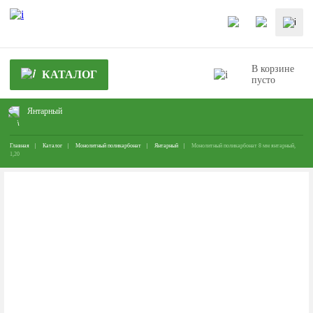
В корзине
КАТАЛОГ
пусто
Янтарный
Главная
Каталог
Монолитный поликарбонат
Янтарный
Монолитный поликарбонат 8 мм янтарный,
1,20