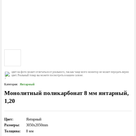
цвет на фото может отличаться от реального, так как чаще всего монитор не может передать верно
цвет. Реальный товар вы можете посмотреть в нашем салоне.
Категория:
Янтарный
Монолитный поликарбонат 8 мм янтарный,
1,20
Цвет:
Янтарный
Размеры:
3050x2050mm
Толщина:
8 мм